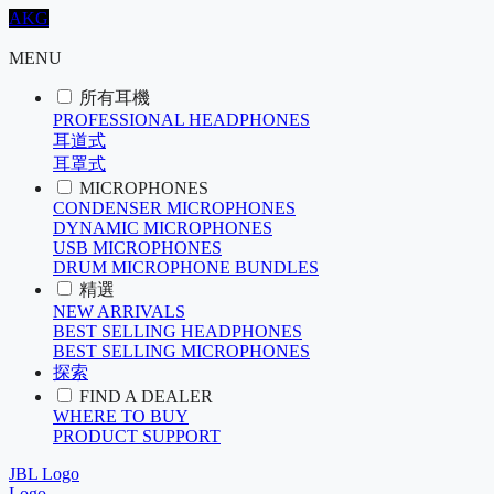
AKG
MENU
所有耳機
PROFESSIONAL HEADPHONES
耳道式
耳罩式
MICROPHONES
CONDENSER MICROPHONES
DYNAMIC MICROPHONES
USB MICROPHONES
DRUM MICROPHONE BUNDLES
精選
NEW ARRIVALS
BEST SELLING HEADPHONES
BEST SELLING MICROPHONES
探索
FIND A DEALER
WHERE TO BUY
PRODUCT SUPPORT
JBL Logo
Logo