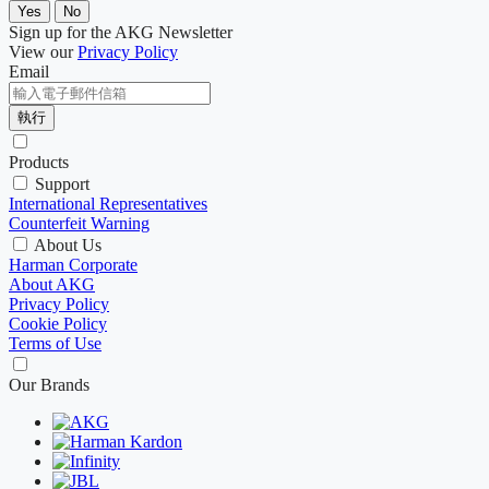
Yes
No
Sign up for the AKG Newsletter
View our
Privacy Policy
Email
執行
Products
Support
International Representatives
Counterfeit Warning
About Us
Harman Corporate
About AKG
Privacy Policy
Cookie Policy
Terms of Use
Our Brands