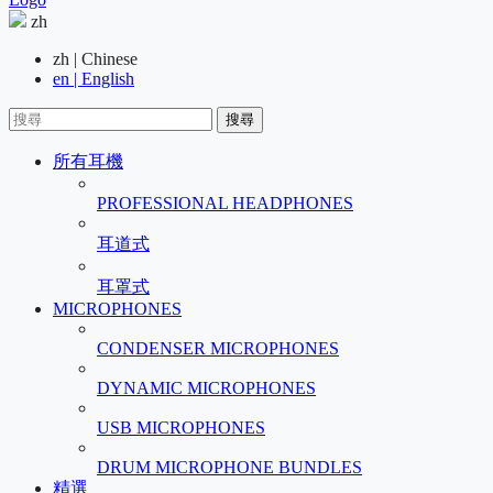
zh
zh | Chinese
en | English
搜尋
所有耳機
PROFESSIONAL HEADPHONES
耳道式
耳罩式
MICROPHONES
CONDENSER MICROPHONES
DYNAMIC MICROPHONES
USB MICROPHONES
DRUM MICROPHONE BUNDLES
精選