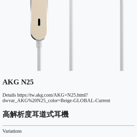
AKG N25
Details
https://tw.akg.com/AKG+N25.html?
dwvar_AKG%20N25_color=Beige-GLOBAL-Current
高解析度耳道式耳機
Variations