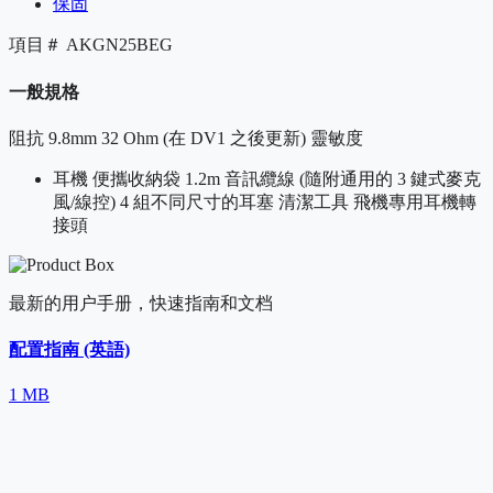
保固
項目＃
AKGN25BEG
一般規格
阻抗
9.8mm 32 Ohm (在 DV1 之後更新) 靈敏度
耳機 便攜收納袋 1.2m 音訊纜線 (隨附通用的 3 鍵式麥克
風/線控) 4 組不同尺寸的耳塞 清潔工具 飛機專用耳機轉
接頭
最新的用户手册，快速指南和文档
配置指南 (英語)
1 MB