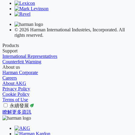
© 2026 Harman International Industries, Incorporated. All
rights reserved.
Products
Support
International Representatives
Counterfeit Warning
About us
Harman Corporate
Careers
About AKG
Privacy Policy
Cookie Policy
Terms of Use
永續發展
瞭解更多資訊