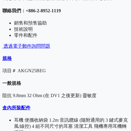
聯絡我們：+886-2-8952-1119
銷售和預售協助
技術說明
零件和配件
透過電子郵件詢問問題
規格
項目＃
AKGN25BEG
一般規格
阻抗
9.8mm 32 Ohm (在 DV1 之後更新) 靈敏度
盒內所裝配件
耳機 便攜收納袋 1.2m 音訊纜線 (隨附通用的 3 鍵式麥克
風/線控) 4 組不同尺寸的耳塞 清潔工具 飛機專用耳機轉