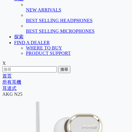
NEW ARRIVALS
BEST SELLING HEADPHONES
BEST SELLING MICROPHONES
探索
FIND A DEALER
WHERE TO BUY
PRODUCT SUPPORT
X
搜尋
首页
所有耳機
耳道式
AKG N25